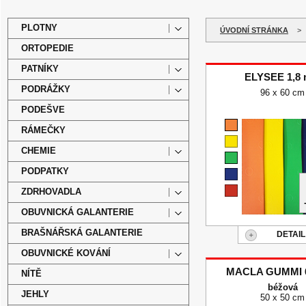
PLOTNY
ÚVODNÍ STRÁNKA
>
ORTOPEDIE
PATNÍKY
ELYSEE 1,8
PODRÁŽKY
96 x 60 cm
PODEŠVE
RÁMEČKY
CHEMIE
PODPATKY
ZDRHOVADLA
OBUVNICKÁ GALANTERIE
BRAŠNÁŘSKÁ GALANTERIE
DETAIL
OBUVNICKÉ KOVÁNÍ
MACLA GUMMI 
NÍTĚ
béžová
JEHLY
50 x 50 cm